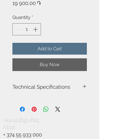
Price
19 900,00 ֏
Quantity
*
Add to Cart
Buy Now
Technical Specifications
Model name: XELS
Item number: DE-0149-AMR
Light source: E27
Power (W): 15
Կապվեք մեզ
Structure material: Wood/Steel
հետ
Structure finish: Light wood/Yellow
+
374 55 933 000
Voltage / Frequency: 100-240V/50-